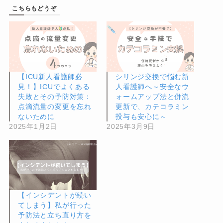
こちらもどうぞ
【ICU新人看護師必
シリンジ交換で悩む新
見！】ICUでよくある
人看護師へ～安全なウ
失敗とその予防対策：
ォームアップ法と併流
点滴流量の変更を忘れ
更新で、カテコラミン
ないために
投与も安心に～
2025年1月2日
2025年3月9日
【インシデントが続い
てしまう】私が行った
予防法と立ち直り方を