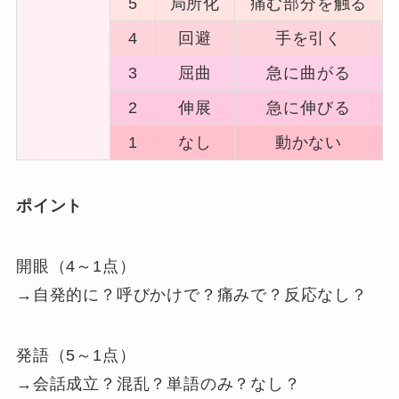
5
局所化
痛む部分を触る
4
回避
手を引く
3
屈曲
急に曲がる
2
伸展
急に伸びる
1
なし
動かない
ポイント
開眼（4～1点）
→自発的に？呼びかけで？痛みで？反応なし？
発語（5～1点）
→会話成立？混乱？単語のみ？なし？