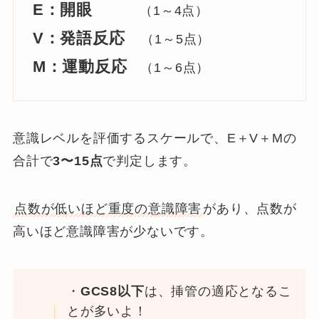
E：開眼
（1～4点）
V：発語反応
（1～5点）
M：運動反応
（1～6点）
意識レベルを評価するスケールで、E＋V＋Mの
合計で
3〜15点
で判定します。
点数が低いほど重度の意識障害
があり、点数が
高いほど意識障害が少ないです。
・
GCS8以下
は、挿管の適応となるこ
とが多いよ！