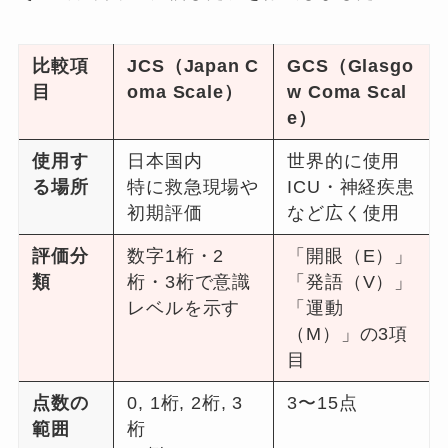
比較項
JCS（Japan C
GCS（Glasgo
目
oma Scale）
w Coma Scal
e）
使用す
日本国内
世界的に使用
る場所
特に救急現場や
ICU・神経疾患
初期評価
など広く使用
評価分
数字1桁・2
「開眼（E）」
類
桁・3桁で意識
「発語（V）」
レベルを示す
「運動
（M）」の3項
目
点数の
0, 1桁, 2桁, 3
3〜15点
範囲
桁