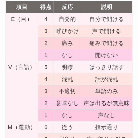
項目
得点
反応
説明
E（目）
4
自発的
自分で開ける
3
呼びかけ
声で開ける
2
痛み
痛みで開ける
1
なし
開けない
V（言語）
5
明瞭
はっきり話す
4
混乱
話が混乱
3
不適切
単語のみ
2
意味なし
声は出るが無意味
1
なし
声なし
M（運動）
6
従う
指示通り