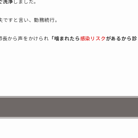
で洗浄
しました。
夫ですと言い、勤務続行。
師長から声をかけられ
「噛まれたら
感染リスク
があるから診